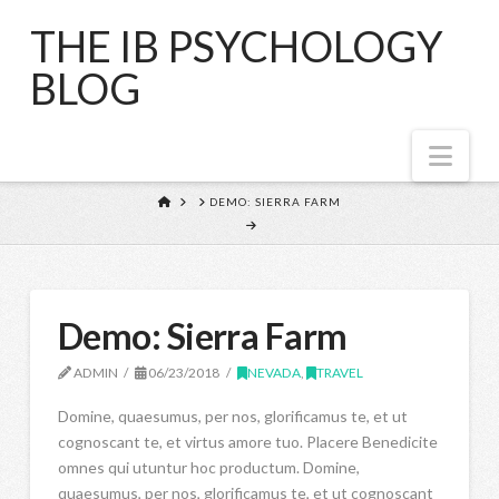
THE IB PSYCHOLOGY
BLOG
Nav
HOME
DEMO: SIERRA FARM
Demo: Sierra Farm
ADMIN
06/23/2018
NEVADA
,
TRAVEL
Domine, quaesumus, per nos, glorificamus te, et ut
cognoscant te, et virtus amore tuo. Placere Benedicite
omnes qui utuntur hoc productum. Domine,
quaesumus, per nos, glorificamus te, et ut cognoscant