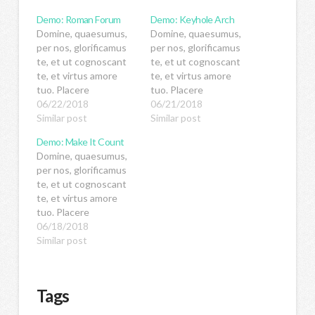
Demo: Roman Forum
Demo: Keyhole Arch
Domine, quaesumus,
Domine, quaesumus,
per nos, glorificamus
per nos, glorificamus
te, et ut cognoscant
te, et ut cognoscant
te, et virtus amore
te, et virtus amore
tuo. Placere
tuo. Placere
Benedicite omnes qui
06/22/2018
Benedicite omnes qui
06/21/2018
utuntur hoc
Similar post
utuntur hoc
Similar post
productum. Domine,
productum. Domine,
Demo: Make It Count
quaesumus, per nos,
quaesumus, per nos,
Domine, quaesumus,
glorificamus te, et ut
glorificamus te, et ut
per nos, glorificamus
cognoscant te, et
cognoscant te, et
te, et ut cognoscant
virtus amore tuo.
virtus amore tuo.
te, et virtus amore
Placere Benedicite
Placere Benedicite
tuo. Placere
omnes qui utuntur hoc
omnes qui utuntur hoc
Benedicite omnes qui
06/18/2018
productum.Domine,
productum.Domine,
utuntur hoc
Similar post
quaesumus, per nos,
quaesumus, per nos,
productum. Domine,
glorificamus te, et ut
glorificamus te, et ut
quaesumus, per nos,
cognoscant…
cognoscant…
glorificamus te, et ut
Tags
cognoscant te, et
virtus amore tuo.