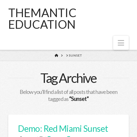
THEMANTIC
EDUCATION
Nav
HOME
SUNSET
Tag Archive
Below you'll find a list of all posts that have been
tagged as
“Sunset”
Demo: Red Miami Sunset