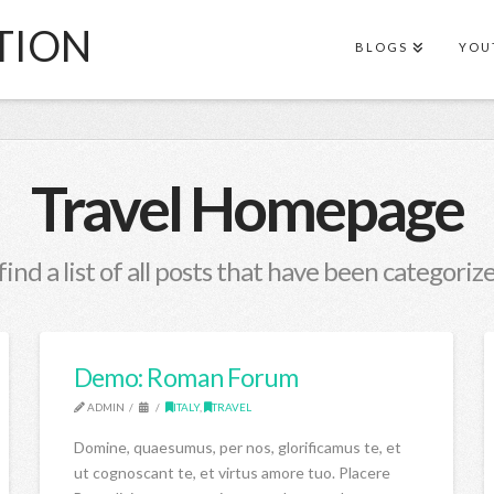
TION
BLOGS
YOU
Travel Homepage
find a list of all posts that have been categoriz
Demo: Roman Forum
ADMIN
ITALY
,
TRAVEL
Domine, quaesumus, per nos, glorificamus te, et
ut cognoscant te, et virtus amore tuo. Placere