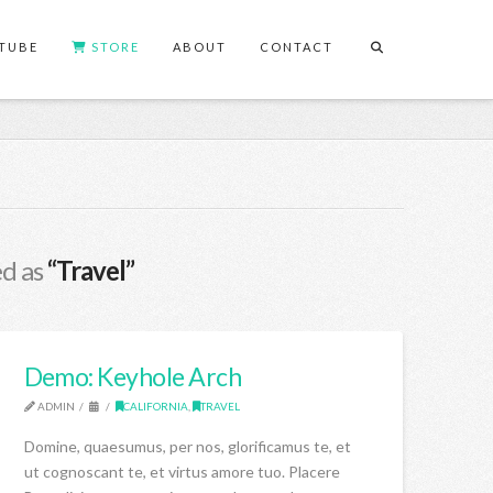
TUBE
STORE
ABOUT
CONTACT
ed as
“Travel”
Demo: Keyhole Arch
ADMIN
CALIFORNIA
,
TRAVEL
Domine, quaesumus, per nos, glorificamus te, et
ut cognoscant te, et virtus amore tuo. Placere