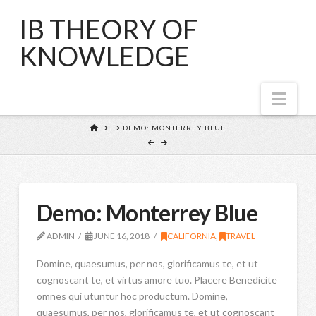
IB THEORY OF
KNOWLEDGE
Nav
HOME
DEMO: MONTERREY BLUE
Demo: Monterrey Blue
ADMIN
JUNE 16, 2018
CALIFORNIA
,
TRAVEL
Domine, quaesumus, per nos, glorificamus te, et ut
cognoscant te, et virtus amore tuo. Placere Benedicite
omnes qui utuntur hoc productum. Domine,
quaesumus, per nos, glorificamus te, et ut cognoscant